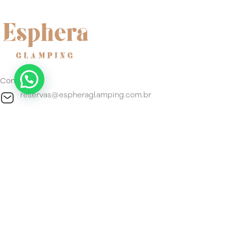
Contacto
reservas@espheraglamping.com.br
+55 51 99296-4192
Ubicación
Estrada do Gravatá, 4800 Barro Vermelho, Gravataí, Estado
do Rio Grande do Sul 94180-120 Brasil.