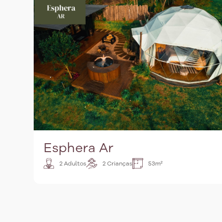
Esphera Ar
2 Adultos
2 Crianças
53m²