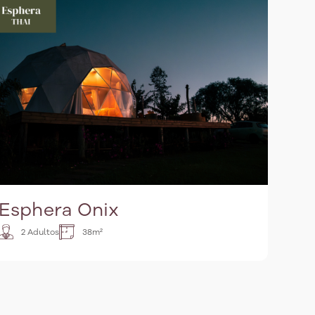
Esphera Onix
2 Adultos
38m²