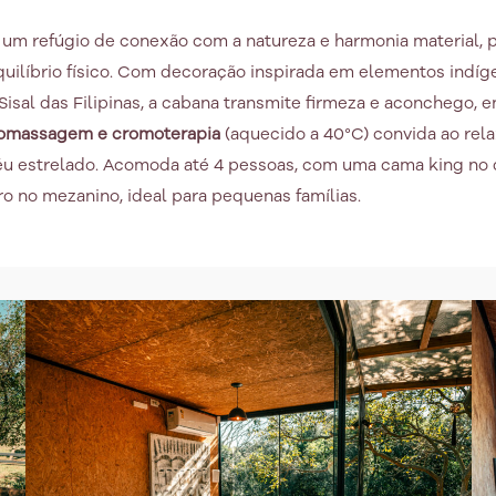
 um refúgio de conexão com a natureza e harmonia material,
uilíbrio físico. Com decoração inspirada em elementos indí
Sisal das Filipinas, a cabana transmite firmeza e aconchego, 
romassagem e cromoterapia
(aquecido a 40°C) convida ao re
u estrelado. Acomoda até 4 pessoas, com uma cama king no q
ro no mezanino, ideal para pequenas famílias.