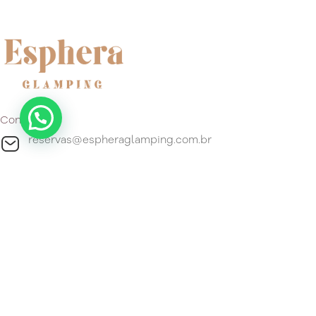
Contato
reservas@espheraglamping.com.br
+55 51 99296-4192
Reserve agora
Localização
Estrada do Gravatá, 4800 Barro Vermelho, Gravataí, Estado do