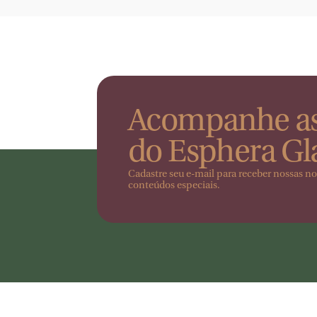
Acompanhe as
do Esphera G
Cadastre seu e-mail para receber nossas n
conteúdos especiais.