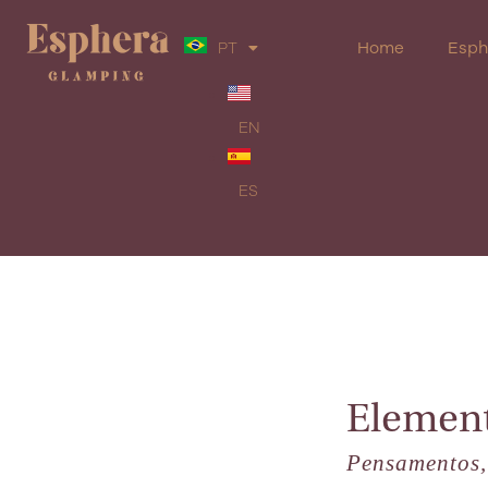
Home
Esph
PT
EN
ES
Element
Pensamentos, 