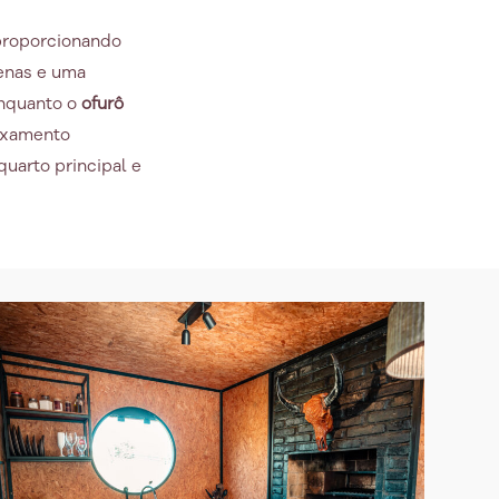
 proporcionando
genas e uma
enquanto o
ofurô
laxamento
uarto principal e