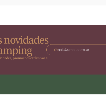
 novidades
lamping
ovidades, promoções exclusivas e