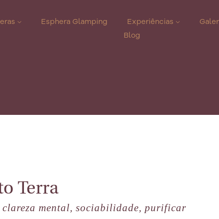
eras
Esphera Glamping
Experiências
Galer
Blog
o Terra
clareza mental, sociabilidade, purificar