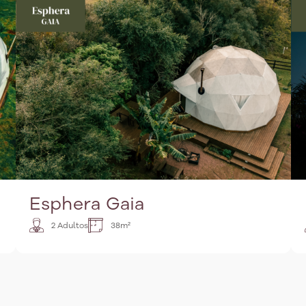
Esphera Gaia
2 Adultos
38m²