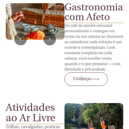
Gastronomia
com Afeto
Do café da manhã artesanal
personalizado e entregue em
cestas na sua cabana ao churrasco
ao entardecer, cada refeição é um
convite à contemplação. Com
estrutura completa em cada
cabana, você escolhe como,
quando e o que preparar — com
liberdade e privacidade.
Conheça
Atividades
ao Ar Livre
Trilhas, cavalgadas, práticas