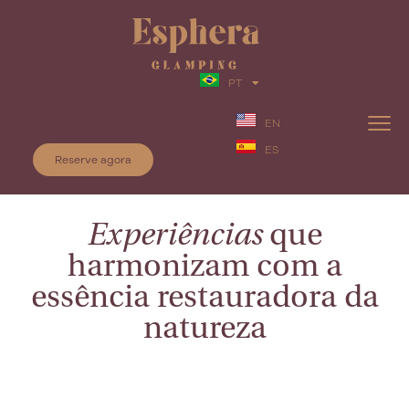
PT
EN
ES
Reserve agora
Experiências
que
harmonizam com a
essência restauradora da
natureza