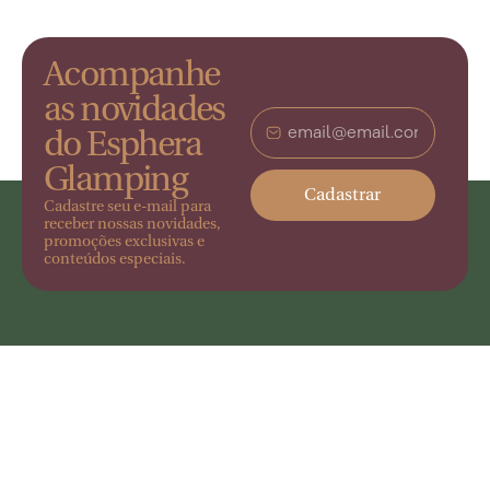
Acompanhe
as novidades
do Esphera
Glamping
Cadastrar
Cadastre seu e-mail para
receber nossas novidades,
promoções exclusivas e
conteúdos especiais.