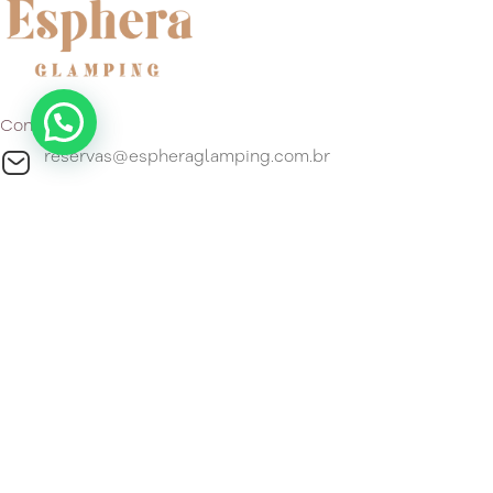
Contato
reservas@espheraglamping.com.br
+55 51 99296-4192
Localização
Estrada do Gravatá, 4800 Barro Vermelho, Gravataí, Estado
do Rio Grande do Sul 94180-120 Brasil.
Ver mapa