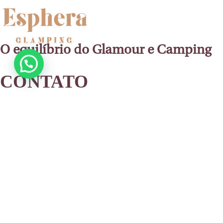
O equilíbrio do Glamour e Camping
CONTATO
email@espheraglamping.com.br
+55 51 99296-4192
+55 48 98484-2441
Reserve Agora
LOCALIZAÇÃO
Estrada do Gravatá, 4800 Barro