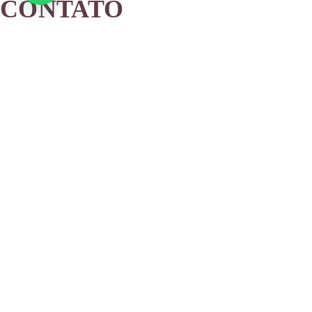
CONTATO
email@espheraglamping.com.br
+55 51 99296-4192
+55 48 98484-2441
Reserve Agora
LOCALIZAÇÃO
Estrada do Gravatá, 4800 Barro
Vermelho, Gravataí, Estado do Rio
Grande do Sul 94180-120 Brasil.
Ver mapa
NAVEGAÇÃO